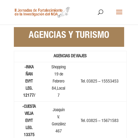
AGENCIAS Y TURISMO
AGENCIAS DE VIAJES
-INKA
Shopping
ÑAN
19 de
EVYT
Febrero
Tel. 03825 – 15553453
LEG.
84,Local
12177/
7
-CUESTA
Joaquín
VIEJA
V.
EVYT
Tel. 03825 – 15671583
González
LEG.
467
13375