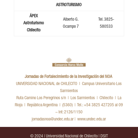
ASTROTURISMO
ÁPEX
Alberto G.
Tel. 3825-
Astroturismo
Ocampo 7
580533
Chilecito
Jornadas de Fortalecimiento de la Investigación del NOA
UNIVERSIDAD NACIONAL de CHILECITO | Campus Universitario Los
Sarmientos
Ruta Camino Los Peregrinos s/n | Los Sarmientos | Chilecito | La
Rioja | República Argentina | (5360) | Tel.: +54 3825 427205 al 09
– Int: 2126/1150
jornadasnoa@undec.edu.ar | www.undec.edu.ar
© 2024 | Universidad Nacional de Chilecito | DSIT