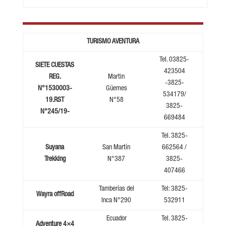
TURISMO AVENTURA
Tel. 03825-
SIETE CUESTAS
423504
REG.
Martin
-3825-
N°1530003-
Güemes
534179/
19.RST
N°58
3825-
N°245/19-
669484
Tel. 3825-
Suyana
San Martín
662564 /
Trekking
N°387
3825-
407466
Tamberías del
Tel: 3825-
Wayra offRoad
Inca N°290
532911
Ecuador
Tel. 3825-
Adventure 4×4