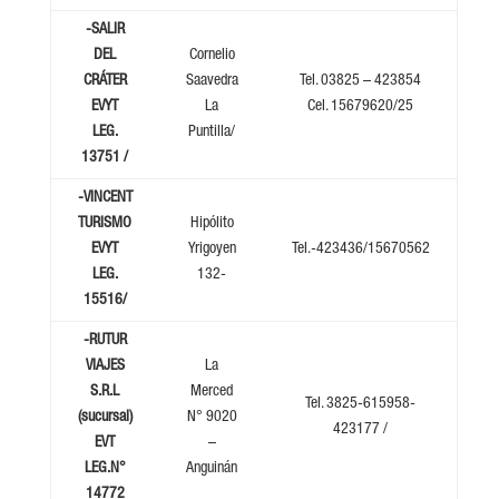
-SALIR
DEL
Cornelio
CRÁTER
Saavedra
Tel. 03825 – 423854
EVYT
La
Cel. 15679620/25
LEG.
Puntilla/
13751 /
-VINCENT
TURISMO
Hipólito
EVYT
Yrigoyen
Tel.-423436/15670562
LEG.
132-
15516/
-RUTUR
VIAJES
La
S.R.L
Merced
Tel. 3825-615958-
(sucursal)
N° 9020
423177 /
EVT
–
LEG.N°
Anguinán
14772